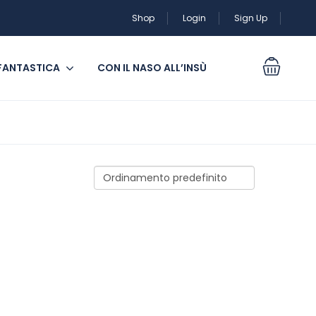
Shop
Login
Sign Up
 FANTASTICA
CON IL NASO ALL’INSÙ