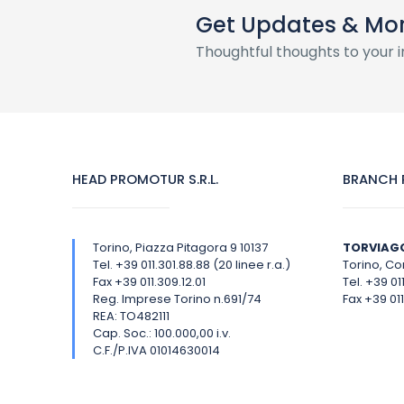
Get Updates & Mo
Thoughtful thoughts to your 
HEAD PROMOTUR S.R.L.
BRANCH P
Torino, Piazza Pitagora 9 10137
TORVIAG
Tel. +39 011.301.88.88 (20 linee r.a.)
Torino, Cor
Fax +39 011.309.12.01
Tel. +39 01
Reg. Imprese Torino n.691/74
Fax +39 011
REA: TO482111
Cap. Soc.: 100.000,00 i.v.
C.F./P.IVA 01014630014