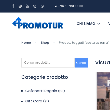
tel:+39 011 301 88 88
CHI SIAMO
Home
Shop
Prodotti taggati “costa azzurra”
Cerca:
Visua
Cerca
Categorie prodotto
Cofanetti Regalo
(53)
Gift Card
(21)