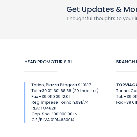
Get Updates & Mo
Thoughtful thoughts to your 
HEAD PROMOTUR S.R.L.
BRANCH P
Torino, Piazza Pitagora 9 10137
TORVIAG
Tel. +39 011.301.88.88 (20 linee r.a.)
Torino, Cor
Fax +39 011.309.12.01
Tel. +39 01
Reg. Imprese Torino n.691/74
Fax +39 011
REA: TO482111
Cap. Soc.: 100.000,00 i.v.
C.F./P.IVA 01014630014