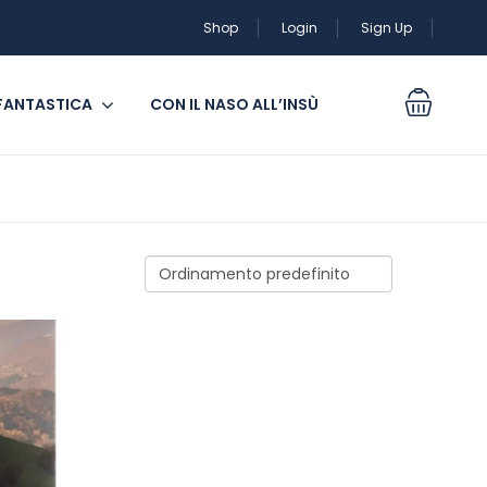
Shop
Login
Sign Up
 FANTASTICA
CON IL NASO ALL’INSÙ