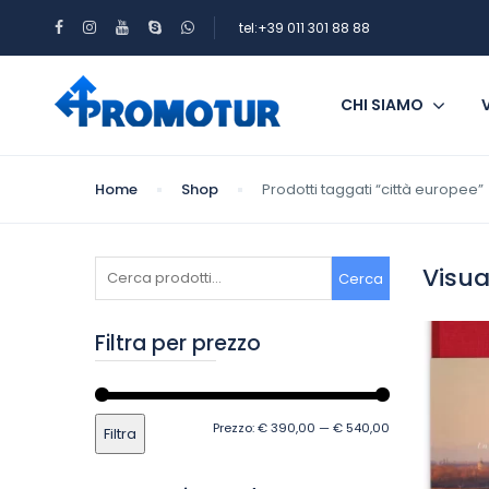
tel:+39 011 301 88 88
CHI SIAMO
Home
Shop
Prodotti taggati “città europee”
Cerca:
Visual
Cerca
Filtra per prezzo
Prezzo
Prezzo
Prezzo:
€ 390,00
—
€ 540,00
Filtra
Min
Max