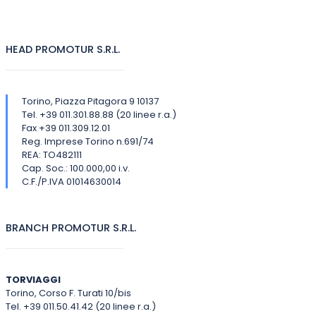
HEAD PROMOTUR S.R.L.
Torino, Piazza Pitagora 9 10137
Tel. +39 011.301.88.88 (20 linee r.a.)
Fax +39 011.309.12.01
Reg. Imprese Torino n.691/74
REA: TO482111
Cap. Soc.: 100.000,00 i.v.
C.F./P.IVA 01014630014
BRANCH PROMOTUR S.R.L.
TORVIAGGI
Torino, Corso F. Turati 10/bis
Tel. +39 011.50.41.42 (20 linee r.a.)