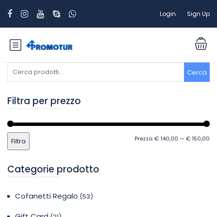
Login
Sign Up
Cerca:
Cerca
Filtra per prezzo
Pr
Pr
Prezzo:
€ 140,00
—
€ 150,00
Filtra
Mi
M
Categorie prodotto
Cofanetti Regalo
(53)
Gift Card
(21)