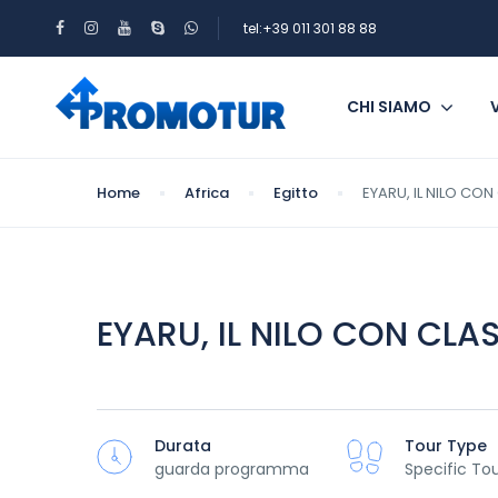
tel:+39 011 301 88 88
CHI SIAMO
Home
Africa
Egitto
EYARU, IL NILO CON
EYARU, IL NILO CON CLA
Durata
Tour Type
guarda programma
Specific To