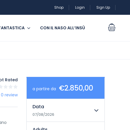
Shop
Login
Sign Up
 FANTASTICA
CON IL NASO ALL’INSÙ
ot Rated
€2.850,00
a partire da
 0 review
Data
07/08/2026
iano
Adults