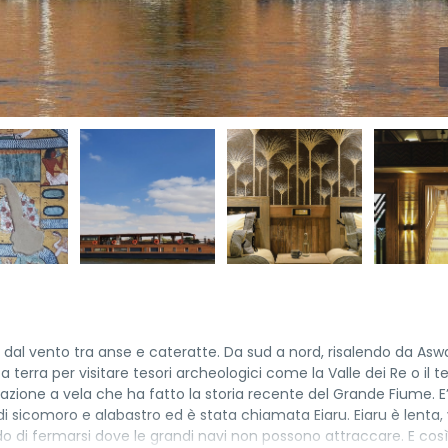
ti dal vento tra anse e cateratte. Da sud a nord, risalendo da As
a terra per visitare tesori archeologici come la Valle dei Re o il t
azione a vela che ha fatto la storia recente del Grande Fiume. E
i di sicomoro e alabastro ed è stata chiamata Eiaru. Eiaru è lenta,
do di fermarsi dove le grandi navi non possono attraccare. E così