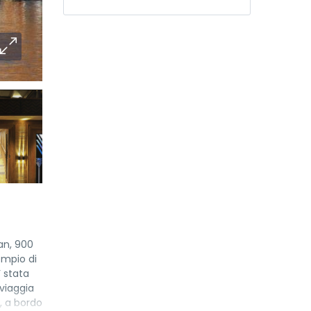
wan, 900
empio di
’ stata
 viaggia
, a bordo