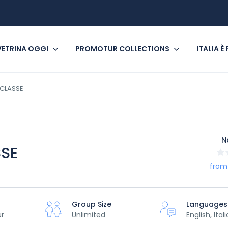
VETRINA OGGI
PROMOTUR COLLECTIONS
ITALIA È
 CLASSE
N
SSE
from
Group Size
Languages
ur
Unlimited
English, Ital