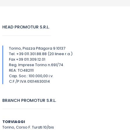
HEAD PROMOTUR S.R.L.
Torino, Piazza Pitagora 9 10137
Tel. +39 011.301.88.88 (20 linee r.a.)
Fax +39 011.309.12.01
Reg. Imprese Torino n.691/74
REA: TO482111
Cap. Soc.: 100.000,00 i.v.
C.F./P.IVA 01014630014
BRANCH PROMOTUR S.R.L.
TORVIAGGI
Torino, Corso F. Turati 10/bis