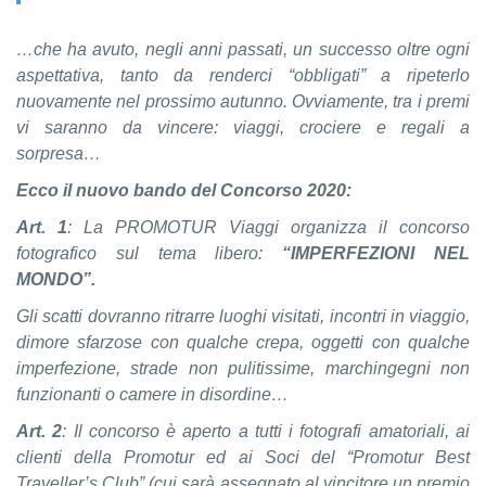
…che ha avuto, negli anni passati, un successo oltre ogni
aspettativa, tanto da renderci “obbligati” a ripeterlo
nuovamente nel prossimo autunno. Ovviamente, tra i premi
vi saranno da vincere: viaggi, crociere e regali a
sorpresa…
Ecco il nuovo bando del Concorso 2020:
Art. 1
: La PROMOTUR Viaggi organizza il concorso
fotografico sul tema libero:
“
IMPERFEZIONI NEL
MONDO”.
Gli scatti dovranno ritrarre luoghi visitati, incontri in viaggio,
dimore sfarzose con qualche crepa, oggetti con qualche
imperfezione, strade non pulitissime, marchingegni non
funzionanti o camere in disordine…
Art. 2
: Il concorso è aperto a tutti i fotografi amatoriali, ai
clienti della Promotur ed ai Soci del “Promotur Best
Traveller’s Club” (cui sarà assegnato al vincitore un premio