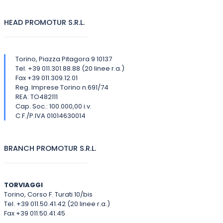
HEAD PROMOTUR S.R.L.
Torino, Piazza Pitagora 9 10137
Tel. +39 011.301.88.88 (20 linee r.a.)
Fax +39 011.309.12.01
Reg. Imprese Torino n.691/74
REA: TO482111
Cap. Soc.: 100.000,00 i.v.
C.F./P.IVA 01014630014
BRANCH PROMOTUR S.R.L.
TORVIAGGI
Torino, Corso F. Turati 10/bis
Tel. +39 011.50.41.42 (20 linee r.a.)
Fax +39 011.50.41.45