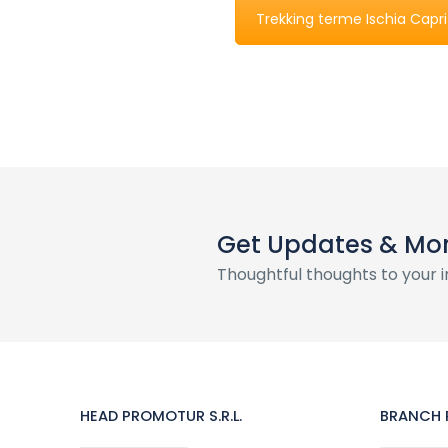
Trekking terme Ischia Capri
Get Updates & Mo
Thoughtful thoughts to your 
HEAD PROMOTUR S.R.L.
BRANCH P