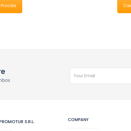
 Procida
Cai
re
inbox
COMPANY
ROMOTUR S.R.L.