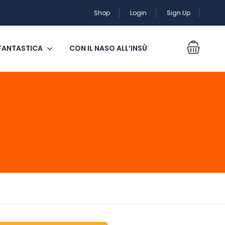
Shop
Login
Sign Up
 FANTASTICA
CON IL NASO ALL’INSÙ