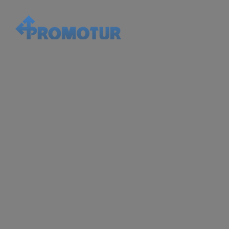
facebook
Instagram
YouTube
tel:
Whatsapp
CHI SIAMO
VETRINA OGGI
P
Blog
Home
Daniele e Selene
Daniele e Selen
Apr 25, 2021
0 comment
Buono per sigi