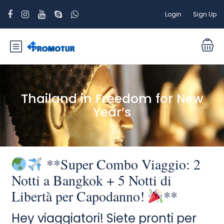
Login
Sign Up
Thailand in Freedom for New
Year’s
**Super Combo Viaggio: 2
Notti a Bangkok + 5 Notti di
Libertà per Capodanno!
**
Hey viaggiatori! Siete pronti per