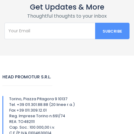
Get Updates & More
Thoughtful thoughts to your inbox
HEAD PROMOTUR S.R.L.
Torino, Piazza Pitagora 9 10137
Tel. +39 011.301.88.88 (20 linee r.a.)
Fax +39 011.309.12.01
Reg. Imprese Torino n.691/74
REA: TO482111
Cap. Soc.: 100.000,00 i.v.
C.F./P.IVA 01014630014