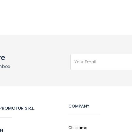
re
inbox
COMPANY
ROMOTUR S.R.L.
Chi siamo
GI