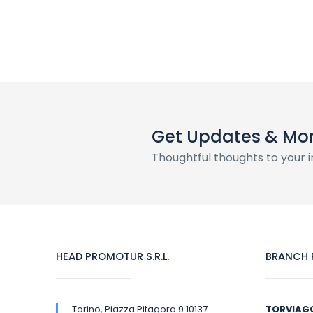
Get Updates & Mo
Thoughtful thoughts to your 
HEAD PROMOTUR S.R.L.
BRANCH P
Torino, Piazza Pitagora 9 10137
TORVIAG