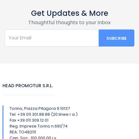
Get Updates & More
Thoughtful thoughts to your inbox
HEAD PROMOTUR S.R.L.
Torino, Piazza Pitagora 9 10137
Tel. +39 011.301.88.88 (20 linee r.a.)
Fax +39 011.309.12.01
Reg. Imprese Torino n.691/74
REA: TO482111
Cap. Soc.: 100.000,00 i.v.