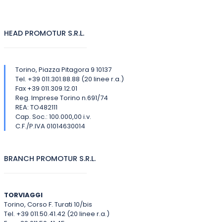
HEAD PROMOTUR S.R.L.
Torino, Piazza Pitagora 9 10137
Tel. +39 011.301.88.88 (20 linee r.a.)
Fax +39 011.309.12.01
Reg. Imprese Torino n.691/74
REA: TO482111
Cap. Soc.: 100.000,00 i.v.
C.F./P.IVA 01014630014
BRANCH PROMOTUR S.R.L.
TORVIAGGI
Torino, Corso F. Turati 10/bis
Tel. +39 011.50.41.42 (20 linee r.a.)