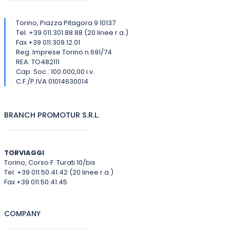
Torino, Piazza Pitagora 9 10137
Tel. +39 011.301.88.88 (20 linee r.a.)
Fax +39 011.309.12.01
Reg. Imprese Torino n.691/74
REA: TO482111
Cap. Soc.: 100.000,00 i.v.
C.F./P.IVA 01014630014
BRANCH PROMOTUR S.R.L.
TORVIAGGI
Torino, Corso F. Turati 10/bis
Tel. +39 011.50.41.42 (20 linee r.a.)
Fax +39 011.50.41.45
COMPANY