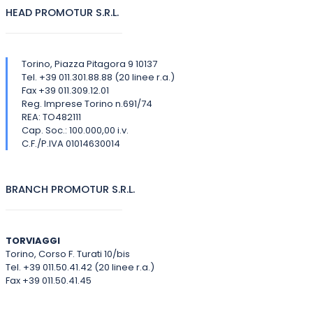
HEAD PROMOTUR S.R.L.
Torino, Piazza Pitagora 9 10137
Tel. +39 011.301.88.88 (20 linee r.a.)
Fax +39 011.309.12.01
Reg. Imprese Torino n.691/74
REA: TO482111
Cap. Soc.: 100.000,00 i.v.
C.F./P.IVA 01014630014
BRANCH PROMOTUR S.R.L.
TORVIAGGI
Torino, Corso F. Turati 10/bis
Tel. +39 011.50.41.42 (20 linee r.a.)
Fax +39 011.50.41.45