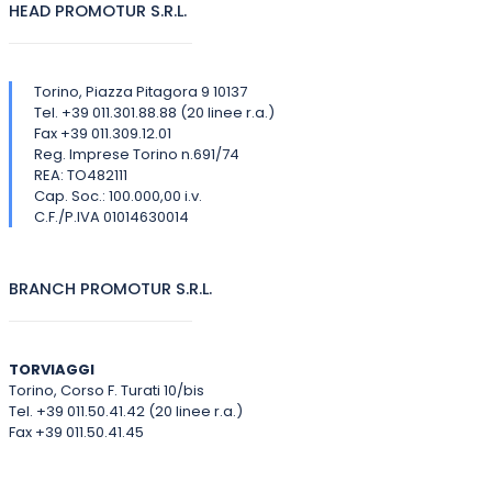
HEAD PROMOTUR S.R.L.
Torino, Piazza Pitagora 9 10137
Tel. +39 011.301.88.88 (20 linee r.a.)
Fax +39 011.309.12.01
Reg. Imprese Torino n.691/74
REA: TO482111
Cap. Soc.: 100.000,00 i.v.
C.F./P.IVA 01014630014
BRANCH PROMOTUR S.R.L.
TORVIAGGI
Torino, Corso F. Turati 10/bis
Tel. +39 011.50.41.42 (20 linee r.a.)
Fax +39 011.50.41.45