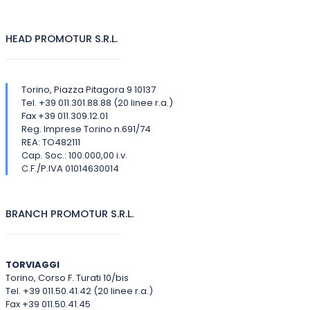
HEAD PROMOTUR S.R.L.
Torino, Piazza Pitagora 9 10137
Tel. +39 011.301.88.88 (20 linee r.a.)
Fax +39 011.309.12.01
Reg. Imprese Torino n.691/74
REA: TO482111
Cap. Soc.: 100.000,00 i.v.
C.F./P.IVA 01014630014
BRANCH PROMOTUR S.R.L.
TORVIAGGI
Torino, Corso F. Turati 10/bis
Tel. +39 011.50.41.42 (20 linee r.a.)
Fax +39 011.50.41.45