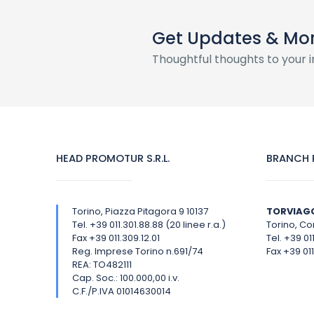
Get Updates & Mo
Thoughtful thoughts to your 
HEAD PROMOTUR S.R.L.
BRANCH P
Torino, Piazza Pitagora 9 10137
TORVIAG
Tel. +39 011.301.88.88 (20 linee r.a.)
Torino, Cor
Fax +39 011.309.12.01
Tel. +39 01
Reg. Imprese Torino n.691/74
Fax +39 011
REA: TO482111
Cap. Soc.: 100.000,00 i.v.
C.F./P.IVA 01014630014