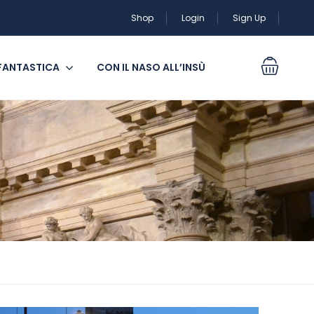
Shop
Login
Sign Up
 FANTASTICA
CON IL NASO ALL’INSÙ