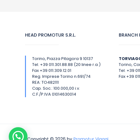
HEAD PROMOTUR S.R.L.
BRANCH P
Torino, Piazza Pitagora 9 10137
TORVIAG
Tel. +39 011.301.88.88 (20 linee r.a.)
Torino, Cor
Fax +39 011.309.12.01
Tel. +39 01
Reg. Imprese Torino n.691/74
Fax +39 011
REA: TO482111
Cap. Soc.: 100.000,00 i.v.
C.F./P.IVA 01014630014
Copyright © 2026 by
Promotur Viaggi