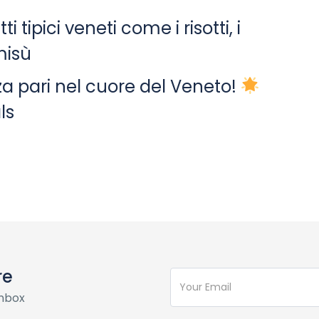
i tipici veneti come i risotti, i
misù
a pari nel cuore del Veneto!
ls
re
inbox