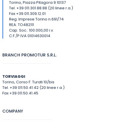
Torino, Piazza Pitagora 9 10137
Tel. +39 011.301.88.88 (20 linee r.a.)
Fax +39 011.309.12.01
Reg. Imprese Torino n.691/74
REA: TO482111
Cap. Soc.: 100.000,00 i.v.
C.F./P.IVA 01014630014
BRANCH PROMOTUR S.R.L.
TORVIAGGI
Torino, Corso F. Turati 10/bis
Tel. +39 011.50.41.42 (20 linee r.a.)
Fax +39 011.50.41.45
COMPANY