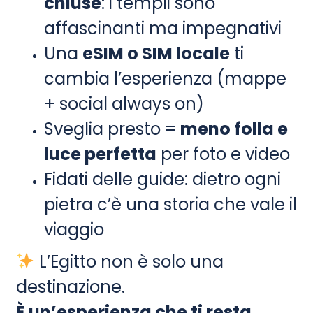
chiuse
: i templi sono
affascinanti ma impegnativi
Una
eSIM o SIM locale
ti
cambia l’esperienza (mappe
+ social always on)
Sveglia presto =
meno folla e
luce perfetta
per foto e video
Fidati delle guide: dietro ogni
pietra c’è una storia che vale il
viaggio
L’Egitto non è solo una
destinazione.
È un’esperienza che ti resta