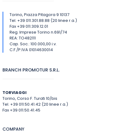
Torino, Piazza Pitagora 9 10137
Tel. +39 011.301.88.88 (20 linee r.a.)
Fax +39 011.309.12.01
Reg. Imprese Torino n.691/74
REA: TO482111
Cap. Soc.: 100.000,00 i.v.
C.F./P.IVA 01014630014
BRANCH PROMOTUR S.R.L.
TORVIAGGI
Torino, Corso F. Turati 10/bis
Tel. +39 011.50.41.42 (20 linee r.a.)
Fax +39 011.50.41.45
COMPANY