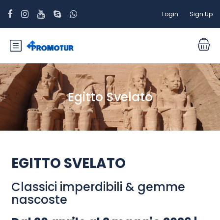
Login
Sign Up
Egitto Svelato
EGITTO SVELATO
Classici imperdibili & gemme
nascoste