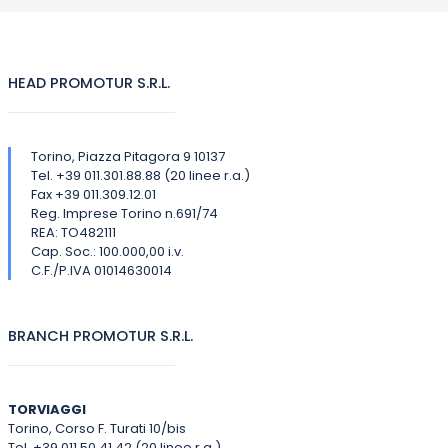
HEAD PROMOTUR S.R.L.
Torino, Piazza Pitagora 9 10137
Tel. +39 011.301.88.88 (20 linee r.a.)
Fax +39 011.309.12.01
Reg. Imprese Torino n.691/74
REA: TO482111
Cap. Soc.: 100.000,00 i.v.
C.F./P.IVA 01014630014
BRANCH PROMOTUR S.R.L.
TORVIAGGI
Torino, Corso F. Turati 10/bis
Tel. +39 011.50.41.42 (20 linee r.a.)