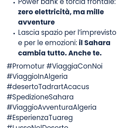
Power bank e torcia frontale:
zero elettricità, ma mille
avventure
Lascia spazio per l’imprevisto
e per le emozioni:
il Sahara
cambia tutto. Anche te.
#Promotur #ViaggiaConNoi
#ViaggioInAlgeria
#desertoTadrartAcacus
#SpedizioneSahara
#ViaggioAvventuraAlgeria
#EsperienzaTuareg
#LussoNelDeserto