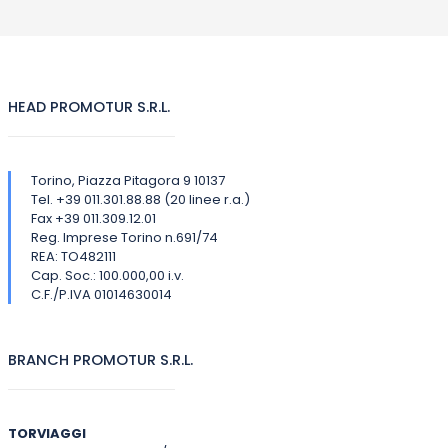
HEAD PROMOTUR S.R.L.
Torino, Piazza Pitagora 9 10137
Tel. +39 011.301.88.88 (20 linee r.a.)
Fax +39 011.309.12.01
Reg. Imprese Torino n.691/74
REA: TO482111
Cap. Soc.: 100.000,00 i.v.
C.F./P.IVA 01014630014
BRANCH PROMOTUR S.R.L.
TORVIAGGI