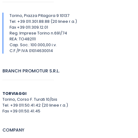
Torino, Piazza Pitagora 9 10137
Tel. +39 011.301.88.88 (20 linee r.a.)
Fax +39 011.309.12.01
Reg. Imprese Torino n.691/74
REA: TO482111
Cap. Soc.: 100.000,00 i.v.
C.F./P.IVA 01014630014
BRANCH PROMOTUR S.R.L.
TORVIAGGI
Torino, Corso F. Turati 10/bis
Tel. +39 011.50.41.42 (20 linee r.a.)
Fax +39 011.50.41.45
COMPANY