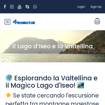
Login
Sign Up
Il Lago d’Iseo e la Valtellina
Esplorando la Valtellina e
il Magico Lago d'Iseo!
Se state cercando l'escursione
perfetta tra montagne maestose