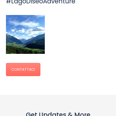
#LagoDIseoAdventure
CONTATTACI
Get Updates & More