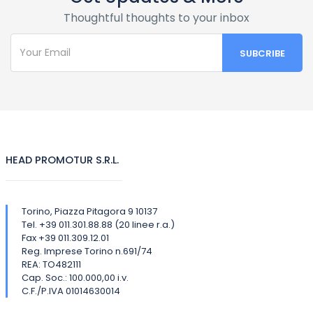
Thoughtful thoughts to your inbox
HEAD PROMOTUR S.R.L.
Torino, Piazza Pitagora 9 10137
Tel. +39 011.301.88.88 (20 linee r.a.)
Fax +39 011.309.12.01
Reg. Imprese Torino n.691/74
REA: TO482111
Cap. Soc.: 100.000,00 i.v.
C.F./P.IVA 01014630014