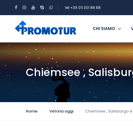
tel:+39 011 301 88 88
CHI SIAMO
Chiemsee , Salisbur
Home
Vetrina oggi
Chiemsee , Salisburgo e 