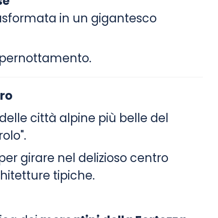
se
rasformata in un gigantesco
e pernottamento.
tro
elle città alpine più belle del
rolo".
per girare nel delizioso centro
chitetture tipiche.