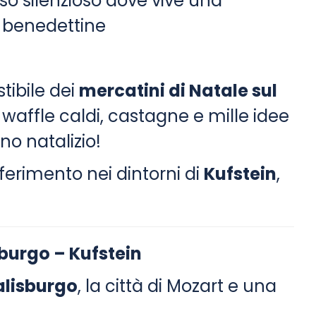
so silenzioso dove vive una
benedettine
stibile dei
mercatini di Natale sul
 waffle caldi, castagne e mille idee
no natalizio!
ferimento nei dintorni di
Kufstein
,
sburgo – Kufstein
alisburgo
, la città di Mozart e una