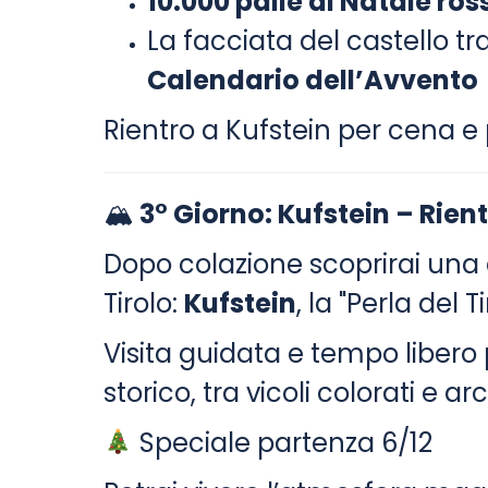
10.000 palle di Natale ros
La facciata del castello t
Calendario dell’Avvento
Rientro a Kufstein per cena 
🏔
3° Giorno: Kufstein – Rien
Dopo colazione scoprirai una d
Tirolo:
Kufstein
, la "Perla del Ti
Visita guidata e tempo libero 
storico, tra vicoli colorati e ar
Speciale partenza 6/12