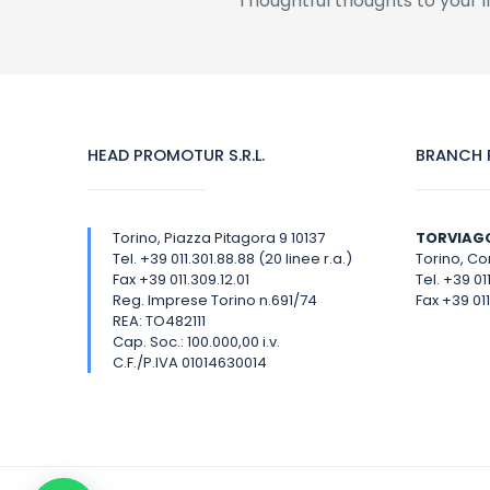
Thoughtful thoughts to your 
HEAD PROMOTUR S.R.L.
BRANCH P
Torino, Piazza Pitagora 9 10137
TORVIAG
Tel. +39 011.301.88.88 (20 linee r.a.)
Torino, Cor
Fax +39 011.309.12.01
Tel. +39 01
Reg. Imprese Torino n.691/74
Fax +39 011
REA: TO482111
Cap. Soc.: 100.000,00 i.v.
C.F./P.IVA 01014630014