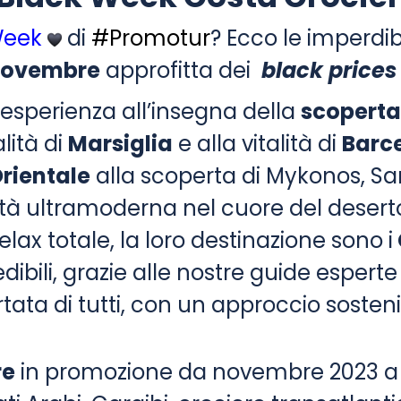
Week
di
#Promotur
? Ecco le imperdibi
 Novembre
approfitta dei
black prices
 esperienza all’insegna della
scoperta
alità di
Marsiglia
e alla vitalità di
Barce
rientale
alla scoperta di Mykonos, San
ittà ultramoderna nel cuore del deser
elax totale, la loro destinazione sono i
edibili, grazie alle nostre guide espe
rtata di tutti, con un approccio sosteni
re
in promozione da novembre 2023 a