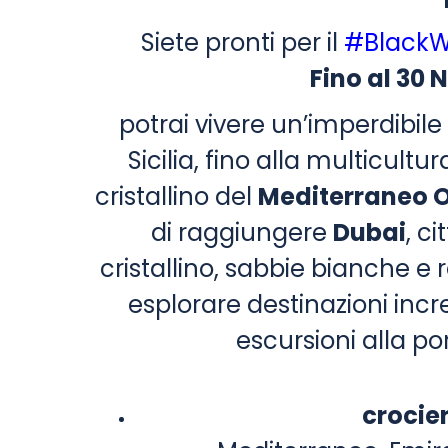
Siete pronti per il
#Black
Fino al 30
potrai vivere un’imperdibile
Sicilia, fino alla multicultur
cristallino del
Mediterraneo O
di raggiungere
Dubai
, c
cristallino, sabbie bianche e r
esplorare destinazioni incr
escursioni alla po
crocie