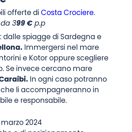
li offerte di
Costa Crociere
.
da 3
99 €
p.p
: dalle spiagge di Sardegna e
llona.
Immergersi nel mare
torini e Kotor oppure scegliere
to. Se invece cercano mare
Caraibi.
In ogni caso potranno
rte che li accompagneranno in
bile e responsabile.
 marzo 2024