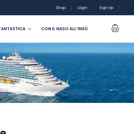
Shop
Login
Sign Up
 FANTASTICA
CON IL NASO ALL’INSÙ
re