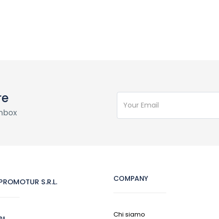
re
inbox
COMPANY
ROMOTUR S.R.L.
Chi siamo
GI