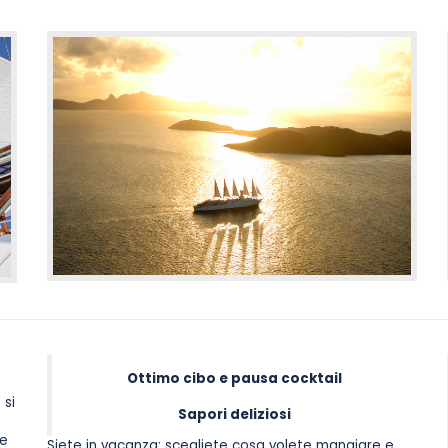
Ottimo cibo e pausa cocktail
 si
Sapori deliziosi
ve
Siete in vacanza: scegliete cosa volete mangiare e