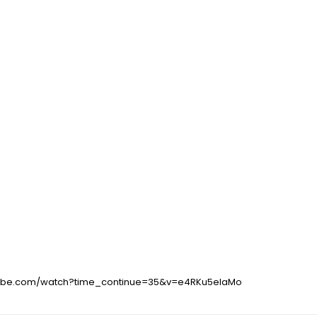
tube.com/watch?time_continue=35&v=e4RKu5elaMo