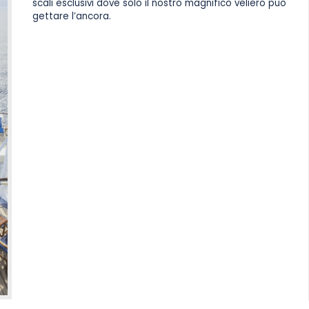
scali esclusivi dove solo il nostro magnifico veliero può
gettare l’ancora.