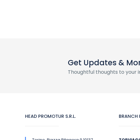
Get Updates & Mo
Thoughtful thoughts to your 
HEAD PROMOTUR S.R.L.
BRANCH P
Torino, Piazza Pitagora 9 10137
TORVIAG