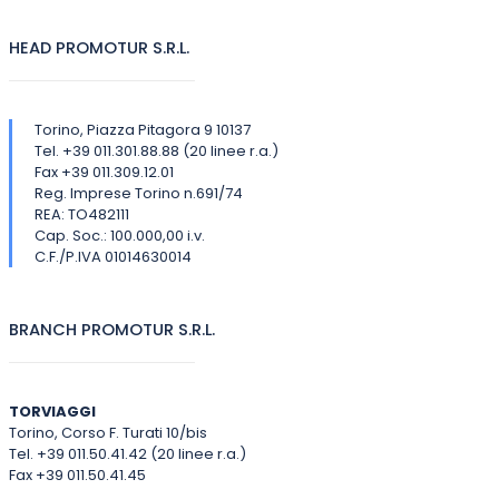
HEAD PROMOTUR S.R.L.
Torino, Piazza Pitagora 9 10137
Tel. +39 011.301.88.88 (20 linee r.a.)
Fax +39 011.309.12.01
Reg. Imprese Torino n.691/74
REA: TO482111
Cap. Soc.: 100.000,00 i.v.
C.F./P.IVA 01014630014
BRANCH PROMOTUR S.R.L.
TORVIAGGI
Torino, Corso F. Turati 10/bis
Tel. +39 011.50.41.42 (20 linee r.a.)
Fax +39 011.50.41.45