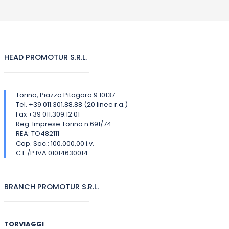
HEAD PROMOTUR S.R.L.
Torino, Piazza Pitagora 9 10137
Tel. +39 011.301.88.88 (20 linee r.a.)
Fax +39 011.309.12.01
Reg. Imprese Torino n.691/74
REA: TO482111
Cap. Soc.: 100.000,00 i.v.
C.F./P.IVA 01014630014
BRANCH PROMOTUR S.R.L.
TORVIAGGI