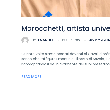
Marocchetti, artista univ
BY
EMANUELE
FEB 17, 2021
NO COMME
Quante volte siamo passati davanti al Caval ‘d brô
sanno che raffigura Emanuele Filiberto di Savoia, il du
riappropriandosi definitivamente dei suoi possedime
READ MORE