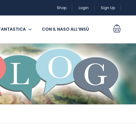
Shop
Login
Sign Up
 FANTASTICA
CON IL NASO ALL’INSÙ