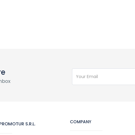
re
inbox
COMPANY
ROMOTUR S.R.L.