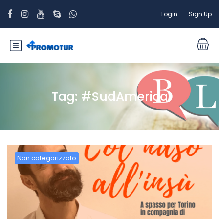
Login
Sign Up
Tag:
#SudAmerica
Non categorizzato