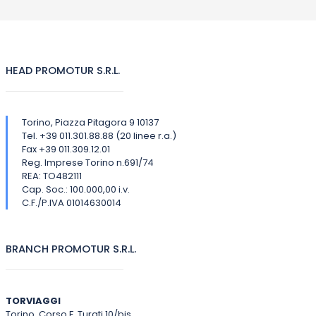
HEAD PROMOTUR S.R.L.
Torino, Piazza Pitagora 9 10137
Tel. +39 011.301.88.88 (20 linee r.a.)
Fax +39 011.309.12.01
Reg. Imprese Torino n.691/74
REA: TO482111
Cap. Soc.: 100.000,00 i.v.
C.F./P.IVA 01014630014
BRANCH PROMOTUR S.R.L.
TORVIAGGI
Torino, Corso F. Turati 10/bis