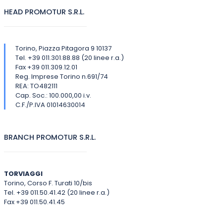
HEAD PROMOTUR S.R.L.
Torino, Piazza Pitagora 9 10137
Tel. +39 011.301.88.88 (20 linee r.a.)
Fax +39 011.309.12.01
Reg. Imprese Torino n.691/74
REA: TO482111
Cap. Soc.: 100.000,00 i.v.
C.F./P.IVA 01014630014
BRANCH PROMOTUR S.R.L.
TORVIAGGI
Torino, Corso F. Turati 10/bis
Tel. +39 011.50.41.42 (20 linee r.a.)
Fax +39 011.50.41.45