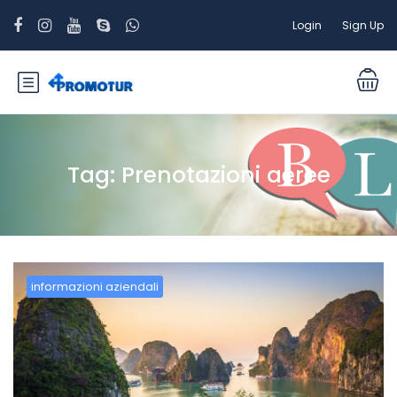
Login
Sign Up
Tag:
Prenotazioni aeree
informazioni aziendali