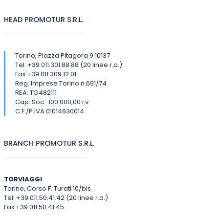
HEAD PROMOTUR S.R.L.
Torino, Piazza Pitagora 9 10137
Tel. +39 011.301.88.88 (20 linee r.a.)
Fax +39 011.309.12.01
Reg. Imprese Torino n.691/74
REA: TO482111
Cap. Soc.: 100.000,00 i.v.
C.F./P.IVA 01014630014
BRANCH PROMOTUR S.R.L.
TORVIAGGI
Torino, Corso F. Turati 10/bis
Tel. +39 011.50.41.42 (20 linee r.a.)
Fax +39 011.50.41.45