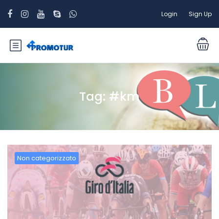
Login
Sign Up
Tag:
#km
Non categorizzato