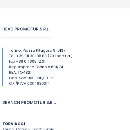
HEAD PROMOTUR S.R.L.
Torino, Piazza Pitagora 9 10137
Tel. +39 011.301.88.88 (20 linee r.a.)
Fax +39 011.309.12.01
Reg. Imprese Torino n.691/74
REA: TO482111
Cap. Soc.: 100.000,00 i.v.
C.F./P.IVA 01014630014
BRANCH PROMOTUR S.R.L.
TORVIAGGI
Torino, Corso F. Turati 10/bis