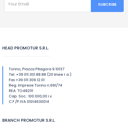
HEAD PROMOTUR S.R.L.
Torino, Piazza Pitagora 9 10137
Tel. +39 011.301.88.88 (20 linee r.a.)
Fax +39 011.309.12.01
Reg. Imprese Torino n.691/74
REA: TO482111
Cap. Soc.: 100.000,00 i.v.
C.F./P.IVA 01014630014
BRANCH PROMOTUR S.R.L.