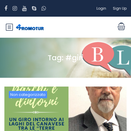
Login
Sign Up
Tag:
#giri
Non categorizzato