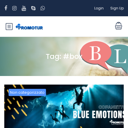
Login
Sign Up
Tag:
#box
Non categorizzato