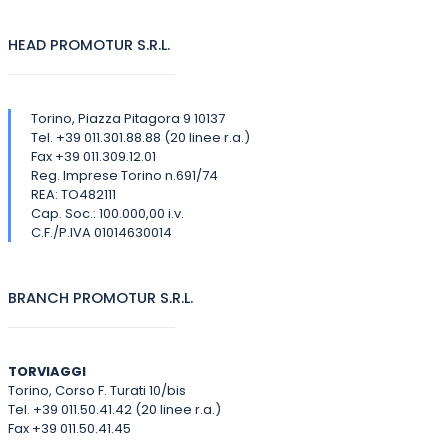
HEAD PROMOTUR S.R.L.
Torino, Piazza Pitagora 9 10137
Tel. +39 011.301.88.88 (20 linee r.a.)
Fax +39 011.309.12.01
Reg. Imprese Torino n.691/74
REA: TO482111
Cap. Soc.: 100.000,00 i.v.
C.F./P.IVA 01014630014
BRANCH PROMOTUR S.R.L.
TORVIAGGI
Torino, Corso F. Turati 10/bis
Tel. +39 011.50.41.42 (20 linee r.a.)
Fax +39 011.50.41.45