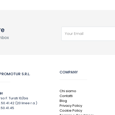
re
inbox
COMPANY
ROMOTUR S.R.L.
Chi siamo
GI
Contatti
so F. Turati 10/bis
Blog
1.50.41.42 (20 linee r.a.)
Privacy Policy
.50.41.45
Cookie Policy