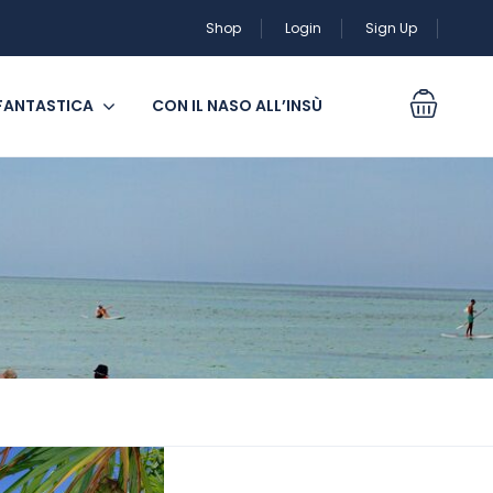
Shop
Login
Sign Up
 FANTASTICA
CON IL NASO ALL’INSÙ