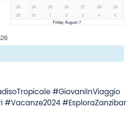
adisoTropicale #GiovaniInViaggio
ri #Vacanze2024 #EsploraZanzibar