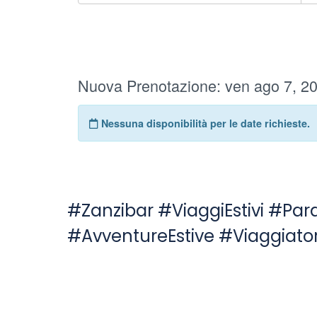
#Zanzibar #ViaggiEstivi #Par
#AvventureEstive #Viaggiato