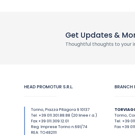
Get Updates & Mo
Thoughtful thoughts to your 
HEAD PROMOTUR S.R.L.
BRANCH P
Torino, Piazza Pitagora 9 10137
TORVIAG
Tel. +39 011.301.88.88 (20 linee r.a.)
Torino, Cor
Fax +39 011.309.12.01
Tel. +39 01
Reg. Imprese Torino n.691/74
Fax +39 011
REA: TO482111