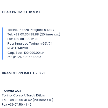
HEAD PROMOTUR S.R.L.
Torino, Piazza Pitagora 9 10137
Tel. +39 011.301.88.88 (20 linee r.a.)
Fax +39 011.309.12.01
Reg. Imprese Torino n.691/74
REA: TO482111
Cap. Soc.: 100.000,00 i.v.
C.F./P.IVA 01014630014
BRANCH PROMOTUR S.R.L.
TORVIAGGI
Torino, Corso F. Turati 10/bis
Tel. +39 011.50.41.42 (20 linee r.a.)
Fax +39 011.50.41.45