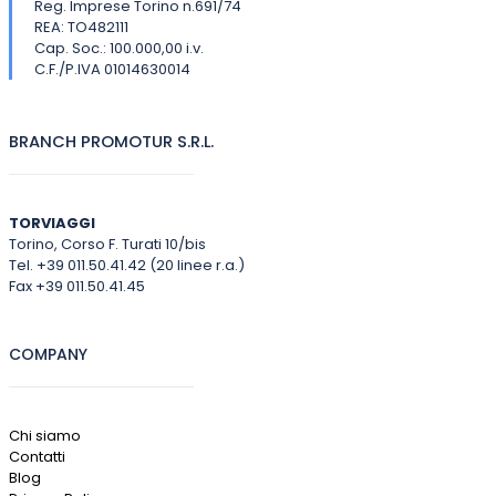
Reg. Imprese Torino n.691/74
REA: TO482111
Cap. Soc.: 100.000,00 i.v.
C.F./P.IVA 01014630014
BRANCH PROMOTUR S.R.L.
TORVIAGGI
Torino, Corso F. Turati 10/bis
Tel. +39 011.50.41.42 (20 linee r.a.)
Fax +39 011.50.41.45
COMPANY
Chi siamo
Contatti
Blog