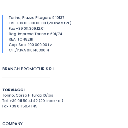
Torino, Piazza Pitagora 9 10137
Tel. +39 011.301.88.88 (20 linee r.a.)
Fax +39 011.309.12.01
Reg. Imprese Torino n.691/74
REA: TO482111
Cap. Soc.: 100.000,00 i.v.
C.F./P.IVA 01014630014
BRANCH PROMOTUR S.R.L.
TORVIAGGI
Torino, Corso F. Turati 10/bis
Tel. +39 011.50.41.42 (20 linee r.a.)
Fax +39 011.50.41.45
COMPANY