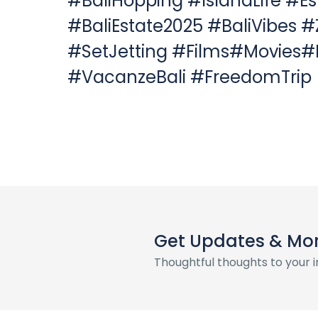
#BaliHopping #IslandLife #E
#BaliEstate2025 #BaliVibes #
#SetJetting #Films#Movies#
#VacanzeBali #FreedomTrip
Get Updates & Mo
Thoughtful thoughts to your 