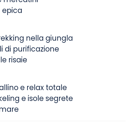
a epica
rekking nella giungla
i di purificazione
e risaie
llino e relax totale
eling e isole segrete
 mare