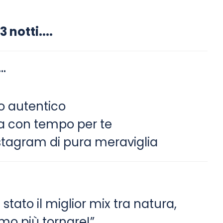
3 notti....
..
do autentico
a con tempo per te
nstagram di pura meraviglia
stato il miglior mix tra natura,
mo più tornare!”