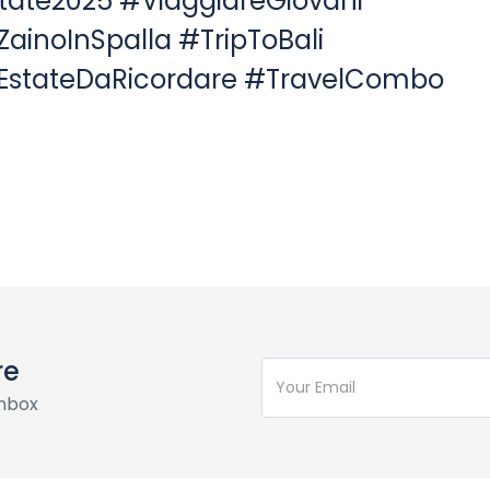
state2025 #ViaggiareGiovani
ZainoInSpalla #TripToBali
EstateDaRicordare #TravelCombo
re
inbox