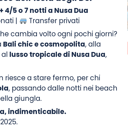
d + 4/5 o 7 notti a Nusa Dua
nati |
Transfer privati
he cambia volto ogni pochi giorni?
a
Bali chic e cosmopolita
, alla
o al
lusso tropicale di Nusa Dua
,
on riesce a stare fermo, per chi
ola
, passando dalle notti nei beach
ella giungla.
a, indimenticabile.
2025.