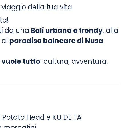
 viaggio della tua vita.
ta!
ti da una
Bali urbana e trendy
, alla
o al
paradiso balneare di Nusa
i
vuole tutto
: cultura, avventura,
 a Potato Head e KU DE TA
e mercatini