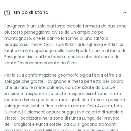
suo fondale si trova qualche relitto di imbarcazione.
Dal libro di Michele Gallitto “Egadi Ieri ed Oggi”
Un pò di storia
Favignana è un'isola piuttosto piccola formata da due zone
piuttosto pianeggianti, divise da un ampio corpo
montagnoso, che le danno la forma di una farfalla
adagiata sul mare. Con i suoi 19 km di lunghezza e 4 km di
larghezza è il capoluogo delle Isole Egadi. Il nome attuale di
Favignana risale al Medioevo e deriverebbe dal nome del
vento Favonio proveniente da Ovest.
Per la sua conformazione geomorfologica l’isola offre sia
spiagge che grotte. Favignana è meta perfetta per coloro
che amano le mete balneari, caratterizzate da acque
limpide e trasparenti. Le coste favignanesi offrono infatti
location diverse per incontrare i gusti di tutti: sono presenti
spiagge con sabbia fine e dorata come Cala Azzurra, Lido
Burrone, i Calamoni; oppure suggestive calette di sabbia e
ciottoli localizzate nella zona di Punta Lunga, del Preveto,
dei Faraglioni e Punta sottile, da cui si godono tramonti
mozzafiato di rara bellezza in cui il cielo si tinge di colori