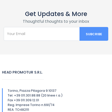
Get Updates & More
Thoughtful thoughts to your inbox
HEAD PROMOTUR S.R.L.
Torino, Piazza Pitagora 9 10137
Tel. +39 011.301.88.88 (20 linee r.a.)
Fax +39 011.309.12.01
Reg. Imprese Torino n.691/74
REA: TO482111