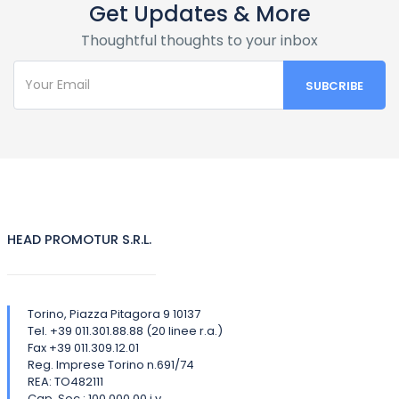
Get Updates & More
Thoughtful thoughts to your inbox
HEAD PROMOTUR S.R.L.
Torino, Piazza Pitagora 9 10137
Tel. +39 011.301.88.88 (20 linee r.a.)
Fax +39 011.309.12.01
Reg. Imprese Torino n.691/74
REA: TO482111
Cap. Soc.: 100.000,00 i.v.