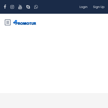
Login
Sign Up
Islanda