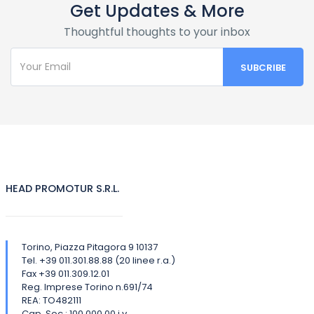
Get Updates & More
Thoughtful thoughts to your inbox
HEAD PROMOTUR S.R.L.
Torino, Piazza Pitagora 9 10137
Tel. +39 011.301.88.88 (20 linee r.a.)
Fax +39 011.309.12.01
Reg. Imprese Torino n.691/74
REA: TO482111
Cap. Soc.: 100.000,00 i.v.