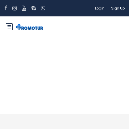
Login
Sign Up
Sharm El Sheikh