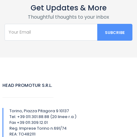
Get Updates & More
Thoughtful thoughts to your inbox
HEAD PROMOTUR S.R.L.
Torino, Piazza Pitagora 9 10137
Tel. +39 011.301.88.88 (20 linee r.a.)
Fax +39 011.309.12.01
Reg. Imprese Torino n.691/74
REA: TO482111