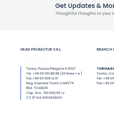
Get Updates & Mo
Thoughtful thoughts to your 
HEAD PROMOTUR S.R.L.
BRANCH P
Torino, Piazza Pitagora 9 10137
TORVIAG
Tel. +39 011.301.88.88 (20 linee r.a.)
Torino, Cor
Fax +39 011.309.12.01
Tel. +39 01
Reg. Imprese Torino n.691/74
Fax +39 011
REA: TO482111
Cap. Soc.: 100.000,00 i.v.
C.F./P.IVA 01014630014