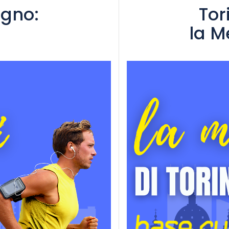
ugno:
Tor
la M