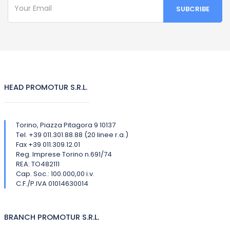
HEAD PROMOTUR S.R.L.
Torino, Piazza Pitagora 9 10137
Tel. +39 011.301.88.88 (20 linee r.a.)
Fax +39 011.309.12.01
Reg. Imprese Torino n.691/74
REA: TO482111
Cap. Soc.: 100.000,00 i.v.
C.F./P.IVA 01014630014
BRANCH PROMOTUR S.R.L.