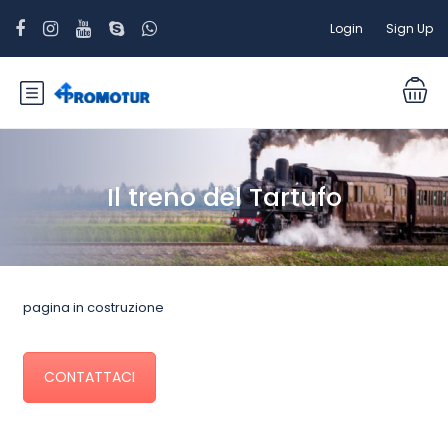
Login
Sign Up
Il treno del Tartufo
pagina in costruzione
CONTATTACI