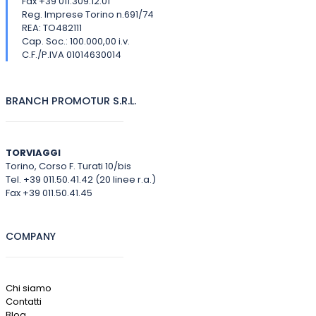
Fax +39 011.309.12.01
Reg. Imprese Torino n.691/74
REA: TO482111
Cap. Soc.: 100.000,00 i.v.
C.F./P.IVA 01014630014
BRANCH PROMOTUR S.R.L.
TORVIAGGI
Torino, Corso F. Turati 10/bis
Tel. +39 011.50.41.42 (20 linee r.a.)
Fax +39 011.50.41.45
COMPANY
Chi siamo
Contatti
Blog