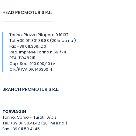
HEAD PROMOTUR S.R.L.
Torino, Piazza Pitagora 9 10137
Tel. +39 011.301.88.88 (20 linee r.a.)
Fax +39 011.309.12.01
Reg. Imprese Torino n.691/74
REA: TO482111
Cap. Soc.: 100.000,00 i.v.
C.F./P.IVA 01014630014
BRANCH PROMOTUR S.R.L.
TORVIAGGI
Torino, Corso F. Turati 10/bis
Tel. +39 011.50.41.42 (20 linee r.a.)
Fax +39 011.50.41.45