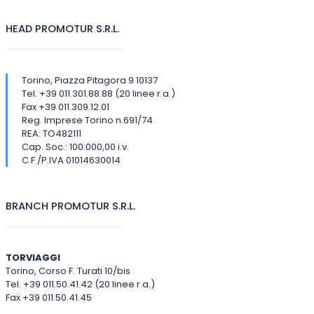
HEAD PROMOTUR S.R.L.
Torino, Piazza Pitagora 9 10137
Tel. +39 011.301.88.88 (20 linee r.a.)
Fax +39 011.309.12.01
Reg. Imprese Torino n.691/74
REA: TO482111
Cap. Soc.: 100.000,00 i.v.
C.F./P.IVA 01014630014
BRANCH PROMOTUR S.R.L.
TORVIAGGI
Torino, Corso F. Turati 10/bis
Tel. +39 011.50.41.42 (20 linee r.a.)
Fax +39 011.50.41.45